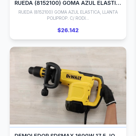
RUEDA (8152100) GOMA AZUL ELASTICA, LLANTA POLIPROP. C/ RODILLOS. BASE GIRATORIA Ø100mm (Peso aprox 70kg)
RUEDA (8152100) GOMA AZUL ELASTICA, LLANTA
POLIPROP. C/ RODI…
$26.142
DEMOLEDOR SDSMAX 1600W 17,5 JOULES DeWALT D25881K OFERTA