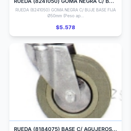
RUEDA (8241050) GOMA NEGRA C/ BUJE BASE FIJA Ø50mm (Peso aprox 50kg)
RUEDA (8241050) GOMA NEGRA C/ BUJE BASE FIJA
Ø50mm (Peso ap…
$5.578
RUEDA (8184075) BASE C/ AGUJEROS PASANTES C/ GUARDAHILO Ø75mm (Peso aprox 70kg)