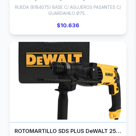
RUEDA (8184075) BASE C/ AGUJEROS PASANTES C/
GUARDAHILO Ø75…
$10.636
ROTOMARTILLO SDS PLUS DeWALT 25133K OFERTA!